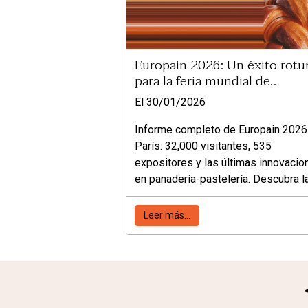
Europain 2026: Un éxito rot
para la feria mundial de
panadería y pastelería en Parí
El 30/01/2026
Informe completo de Europain 2026
París: 32,000 visitantes, 535
expositores y las últimas innovacio
en panadería-pastelería. Descubra l
cifras clave y tendencias de la feria
mundial.
Leer más...