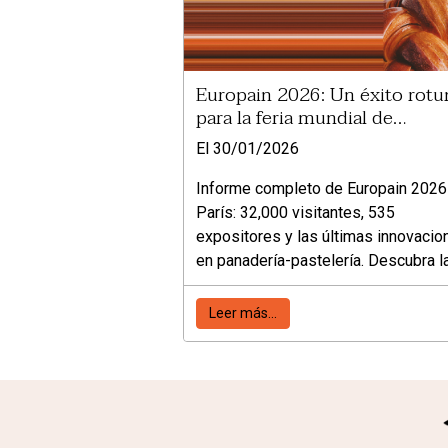
Europain 2026: Un éxito rot
para la feria mundial de
panadería y pastelería en Parí
El 30/01/2026
Informe completo de Europain 2026
París: 32,000 visitantes, 535
expositores y las últimas innovacio
en panadería-pastelería. Descubra l
cifras clave y tendencias de la feria
mundial.
Leer más...